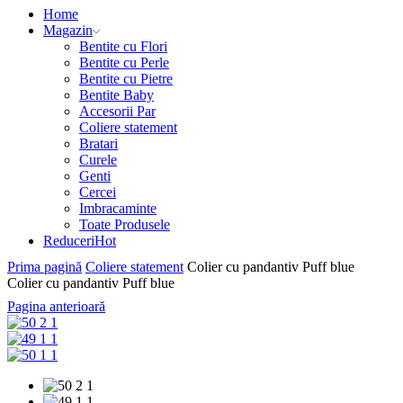
Home
Magazin
Bentite cu Flori
Bentite cu Perle
Bentite cu Pietre
Bentite Baby
Accesorii Par
Coliere statement
Bratari
Curele
Genti
Cercei
Imbracaminte
Toate Produsele
Reduceri
Hot
Prima pagină
Coliere statement
Colier cu pandantiv Puff blue
Colier cu pandantiv Puff blue
Pagina anterioară