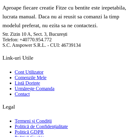
Aproape fiecare creatie Fitze cu bentite este irepetabila,
lucrata manual. Daca nu ai reusit sa comanzi la timp
modelul preferat, nu ezita sa ne contactezi.
Str. Zizin 10 A, Sect. 3, București
Telefon: +40770.954.772
S.C. Anspower S.R.L. - CUI: 46739134
Link-uri Utile
Cont Utilizator
Comenzile Mele
Listă Dorințe
Urmărește Comanda
Contact
Legal
Termeni și Condiții
Politică de Confidențialitate
Politică GDPR