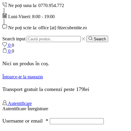
Ne poți suna la: 0770.954.772
Luni-Vineri: 8:00 - 19:00
Ne poți scrie la: office [at] fitzecubentite.ro
Search input
Search
0
0
0
0
Nici un produs în coș.
Întoarce-te la magazin
Transport gratuit la comenzi peste 179lei
Autentificare
Autentificare
Înregistrare
Username or email
*