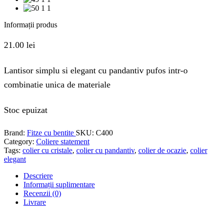
Informații produs
21.00
lei
Lantisor simplu si elegant cu pandantiv pufos intr-o
combinatie unica de materiale
Stoc epuizat
Brand:
Fitze cu bentite
SKU:
C400
Category:
Coliere statement
Tags:
colier cu cristale
,
colier cu pandantiv
,
colier de ocazie
,
colier
elegant
Descriere
Informații suplimentare
Recenzii (0)
Livrare