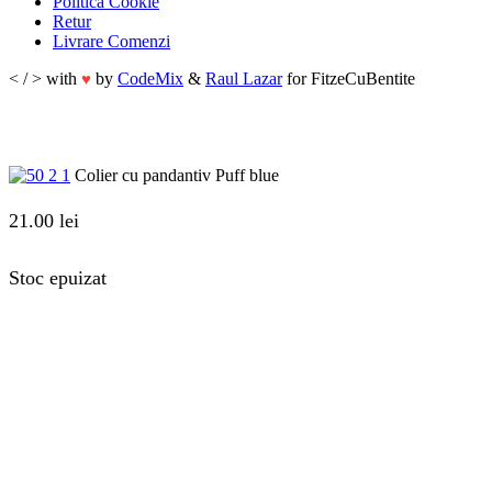
Politică Cookie
Retur
Livrare Comenzi
< / > with
by
CodeMix
&
Raul Lazar
for FitzeCuBentite
♥
Colier cu pandantiv Puff blue
21.00
lei
Stoc epuizat