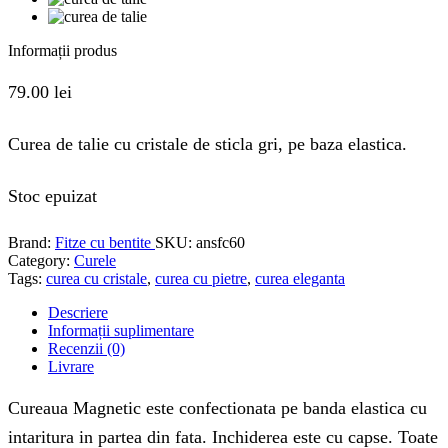
Informații produs
79.00
lei
Curea de talie cu cristale de sticla gri, pe baza elastica.
Stoc epuizat
Brand:
Fitze cu bentite
SKU:
ansfc60
Category:
Curele
Tags:
curea cu cristale
,
curea cu pietre
,
curea eleganta
Descriere
Informații suplimentare
Recenzii (0)
Livrare
Cureaua Magnetic este confectionata pe banda elastica cu
intaritura in partea din fata. Inchiderea este cu capse. Toate