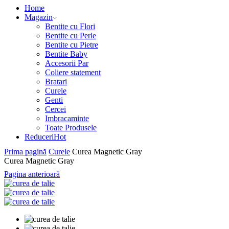
Home
Magazin
Bentite cu Flori
Bentite cu Perle
Bentite cu Pietre
Bentite Baby
Accesorii Par
Coliere statement
Bratari
Curele
Genti
Cercei
Imbracaminte
Toate Produsele
Reduceri
Hot
Prima pagină
Curele
Curea Magnetic Gray
Curea Magnetic Gray
Pagina anterioară