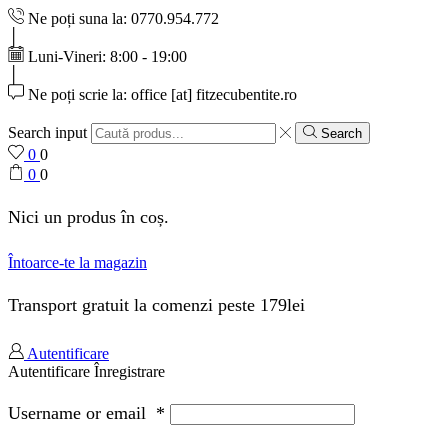
Ne poți suna la: 0770.954.772
Luni-Vineri: 8:00 - 19:00
Ne poți scrie la: office [at] fitzecubentite.ro
Search input
Search
0
0
0
0
Nici un produs în coș.
Întoarce-te la magazin
Transport gratuit la comenzi peste 179lei
Autentificare
Autentificare
Înregistrare
Username or email
*