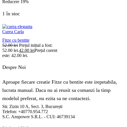
Reducere
19%
1 în stoc
Curea Carla
Fitze cu bentite
52.00
lei
Prețul inițial a fost:
52.00 lei.
42.00
lei
Prețul curent
este: 42.00 lei.
Despre Noi
Aproape fiecare creatie Fitze cu bentite este irepetabila,
lucrata manual. Daca nu ai reusit sa comanzi la timp
modelul preferat, nu ezita sa ne contactezi.
Str. Zizin 10 A, Sect. 3, București
Telefon: +40770.954.772
S.C. Anspower S.R.L. - CUI: 46739134