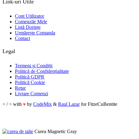
Link-uri Utile
Cont Utilizator
Comenzile Mele
Listă Dorințe
Urmărește Comanda
Contact
Legal
Termeni și Condiții
Politică de Confidențialitate
Politică GDPR
Politică Cookie
Retur
Livrare Comenzi
< / > with
by
CodeMix
&
Raul Lazar
for FitzeCuBentite
♥
Curea Magnetic Gray