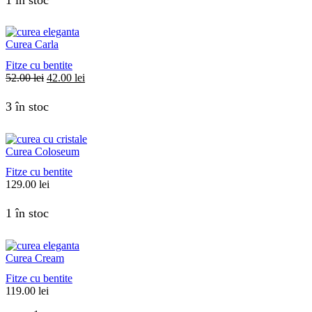
Curea Carla
Fitze cu bentite
Prețul
Prețul
52.00
lei
42.00
lei
inițial
curent
a
este:
3 în stoc
fost:
42.00 lei.
52.00 lei.
Curea Coloseum
Fitze cu bentite
129.00
lei
1 în stoc
Curea Cream
Fitze cu bentite
119.00
lei