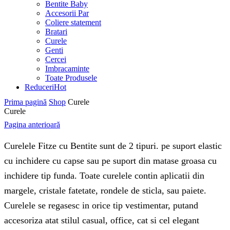
Bentite Baby
Accesorii Par
Coliere statement
Bratari
Curele
Genti
Cercei
Imbracaminte
Toate Produsele
Reduceri
Hot
Prima pagină
Shop
Curele
Curele
Pagina anterioară
Curelele Fitze cu Bentite sunt de 2 tipuri. pe suport elastic
cu inchidere cu capse sau pe suport din matase groasa cu
inchidere tip funda. Toate curelele contin aplicatii din
margele, cristale fatetate, rondele de sticla, sau paiete.
Curelele se regasesc in orice tip vestimentar, putand
accesoriza atat stilul casual, office, cat si cel elegant