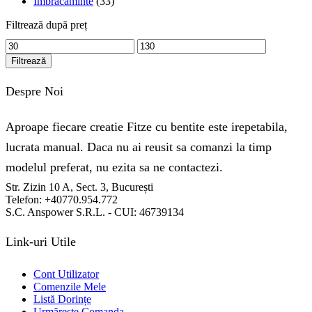
Imbracaminte
(33)
Filtrează după preț
Preț
Preț
minim
maxim
Filtrează
Despre Noi
Aproape fiecare creatie Fitze cu bentite este irepetabila,
lucrata manual. Daca nu ai reusit sa comanzi la timp
modelul preferat, nu ezita sa ne contactezi.
Str. Zizin 10 A, Sect. 3, București
Telefon: +40770.954.772
S.C. Anspower S.R.L. - CUI: 46739134
Link-uri Utile
Cont Utilizator
Comenzile Mele
Listă Dorințe
Urmărește Comanda