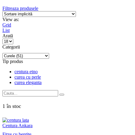
Filtreaza produsele
View as:
Grid
List
Arată
Products
per
Categorii
page
Tip produs
centura etno
curea cu perle
curea eleganta
Search
for:
1 în stoc
Centura Ankara
Fitze cu bentite