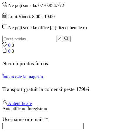
Ne poți suna la: 0770.954.772
Luni-Vineri: 8:00 - 19:00
Ne poți scrie la: office [at] fitzecubentite.ro
Search
input
Search
0
0
0
0
Nici un produs în coș.
Întoarce-te la magazin
Transport gratuit la comenzi peste 179lei
Autentificare
Autentificare
Înregistrare
Username or email
*