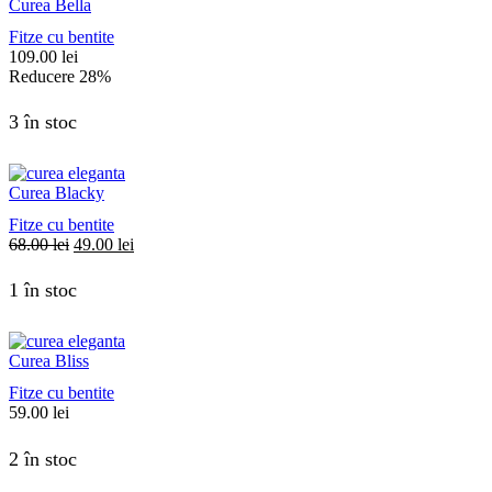
Curea Bella
Fitze cu bentite
109.00
lei
Reducere
28%
3 în stoc
Curea Blacky
Fitze cu bentite
Prețul
Prețul
68.00
lei
49.00
lei
inițial
curent
a
este:
1 în stoc
fost:
49.00 lei.
68.00 lei.
Curea Bliss
Fitze cu bentite
59.00
lei
2 în stoc