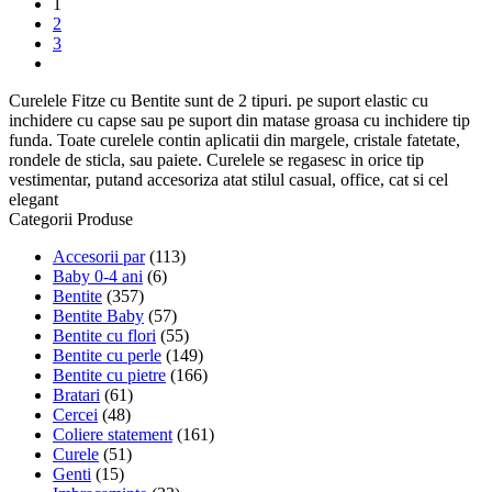
1
2
3
next
Curelele Fitze cu Bentite sunt de 2 tipuri. pe suport elastic cu
inchidere cu capse sau pe suport din matase groasa cu inchidere tip
funda. Toate curelele contin aplicatii din margele, cristale fatetate,
rondele de sticla, sau paiete. Curelele se regasesc in orice tip
vestimentar, putand accesoriza atat stilul casual, office, cat si cel
elegant
Categorii Produse
Accesorii par
(113)
Baby 0-4 ani
(6)
Bentite
(357)
Bentite Baby
(57)
Bentite cu flori
(55)
Bentite cu perle
(149)
Bentite cu pietre
(166)
Bratari
(61)
Cercei
(48)
Coliere statement
(161)
Curele
(51)
Genti
(15)