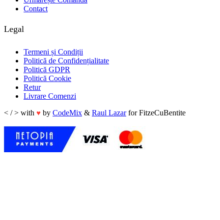
Contact
Legal
Termeni și Condiții
Politică de Confidențialitate
Politică GDPR
Politică Cookie
Retur
Livrare Comenzi
< / > with
by
CodeMix
&
Raul Lazar
for FitzeCuBentite
♥