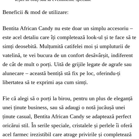
Beneficii & mod de utilizare:
Bentita African Candy nu este doar un simplu accesoriu –
este acel detaliu care îți completează look-ul și te face să te
simți deosebită. Mulțumită catifelei moi și umpluturii de
vatelină, te vei bucura de un confort desăvârșit, indiferent
de cât de mult o porți. Uită de grijile legate de agrafe sau
alunecare – această bentiță stă fix pe loc, oferindu-ți
libertatea să te exprimi așa cum simți.
Fie că alegi să o porți la birou, pentru un plus de eleganță
unei ținute business, sau să adaugi o notă jucăușă unei
ținute casual, Bentita African Candy se adaptează perfect
oricărui stil. În serile speciale, cristalele și perlele îi oferă
acel farmec irezistibil care atrage privirile și completează