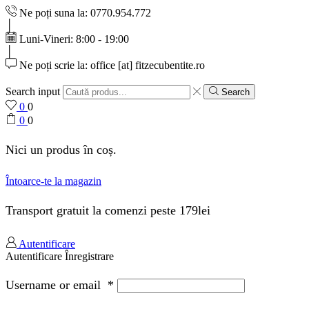
Ne poți suna la: 0770.954.772
Luni-Vineri: 8:00 - 19:00
Ne poți scrie la: office [at] fitzecubentite.ro
Search input
Search
0
0
0
0
Nici un produs în coș.
Întoarce-te la magazin
Transport gratuit la comenzi peste 179lei
Autentificare
Autentificare
Înregistrare
Username or email
*