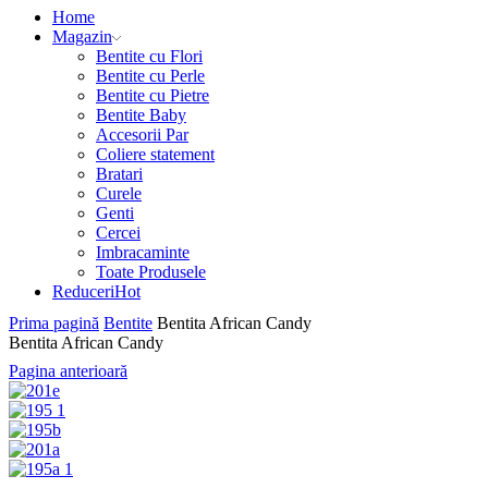
Home
Magazin
Bentite cu Flori
Bentite cu Perle
Bentite cu Pietre
Bentite Baby
Accesorii Par
Coliere statement
Bratari
Curele
Genti
Cercei
Imbracaminte
Toate Produsele
Reduceri
Hot
Prima pagină
Bentite
Bentita African Candy
Bentita African Candy
Pagina anterioară