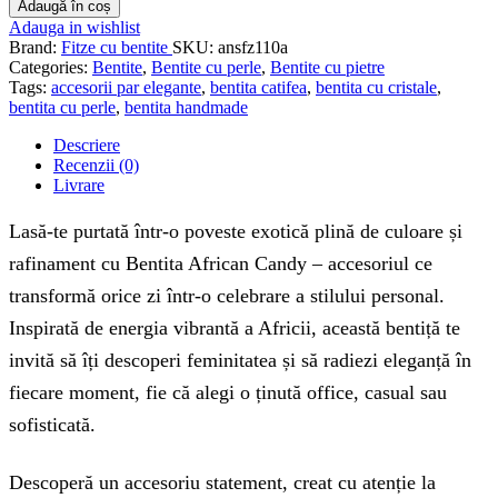
Adaugă în coș
Adauga in wishlist
Brand:
Fitze cu bentite
SKU:
ansfz110a
Categories:
Bentite
,
Bentite cu perle
,
Bentite cu pietre
Tags:
accesorii par elegante
,
bentita catifea
,
bentita cu cristale
,
bentita cu perle
,
bentita handmade
Descriere
Recenzii (0)
Livrare
Lasă-te purtată într-o poveste exotică plină de culoare și
rafinament cu Bentita African Candy – accesoriul ce
transformă orice zi într-o celebrare a stilului personal.
Inspirată de energia vibrantă a Africii, această bentiță te
invită să îți descoperi feminitatea și să radiezi eleganță în
fiecare moment, fie că alegi o ținută office, casual sau
sofisticată.
Descoperă un accesoriu statement, creat cu atenție la