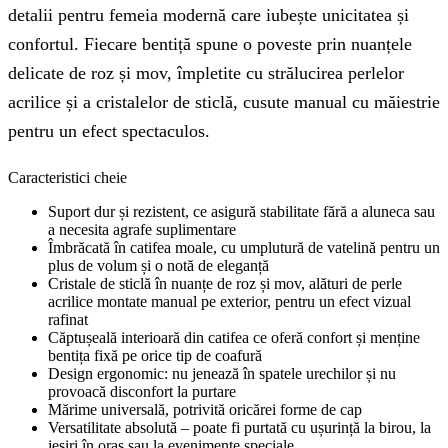
detalii pentru femeia modernă care iubește unicitatea și
confortul. Fiecare bentiță spune o poveste prin nuanțele
delicate de roz și mov, împletite cu strălucirea perlelor
acrilice și a cristalelor de sticlă, cusute manual cu măiestrie
pentru un efect spectaculos.
Caracteristici cheie
Suport dur și rezistent, ce asigură stabilitate fără a aluneca sau
a necesita agrafe suplimentare
Îmbrăcată în catifea moale, cu umplutură de vatelină pentru un
plus de volum și o notă de eleganță
Cristale de sticlă în nuanțe de roz și mov, alături de perle
acrilice montate manual pe exterior, pentru un efect vizual
rafinat
Căptușeală interioară din catifea ce oferă confort și menține
bentița fixă pe orice tip de coafură
Design ergonomic: nu jenează în spatele urechilor și nu
provoacă disconfort la purtare
Mărime universală, potrivită oricărei forme de cap
Versatilitate absolută – poate fi purtată cu ușurință la birou, la
ieșiri în oraș sau la evenimente speciale