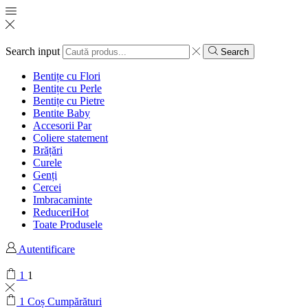
Search input
Search
Bentițe cu Flori
Bentițe cu Perle
Bentițe cu Pietre
Bentite Baby
Accesorii Par
Coliere statement
Brățări
Curele
Genți
Cercei
Imbracaminte
Reduceri
Hot
Toate Produsele
Autentificare
1
1
1
Coș Cumpărături