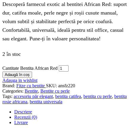
Descoperă farmecul exotic al bentitei African Red: suport
dur, catifea moale, perle negre și roșii cusute manual,
volum subtil și stabilitate perfectă pe orice coafură.
Confortabilă, universală, ideală pentru stil office, casual
sau elegant. Pune-ți în valoare personalitatea!
2 în stoc
Cantitate Bentita African Red
Adaugă în coș
Adauga in wishlist
Brand:
Fitze cu bentite
SKU:
ansfz220
Categories:
Bentite
,
Bentite cu perle
Tags:
accesoriu păr elegant
,
bentita catifea
,
bentita cu perle
,
bentita
rosie africana
,
bentita universala
Descriere
Recenzii (0)
Livrare