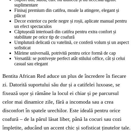
suplimentare
Finisaj premium din catifea, moale la atingere, elegant și
plăcut
Decor exterior cu perle negre și roșii, aplicate manual pentru
un efect spectaculos
Căptușeală interioară din catifea pentru extra confort și
stabilitate pe orice tip de coafură
Umplutură delicată cu vatelină, ce conferă volum și un aspect
sofisticat
Mărime universală, potrivită pentru orice formă de cap
Versatilă: se potrivește perfect atât stilului office, cât și celui
casual sau elegant
Bentita African Red aduce un plus de încredere în fiecare
zi. Datorită suportului său dur și a catifelei luxoase, se
fixează ușor și rămâne la locul ei chiar și pe parcursul
celor mai dinamice zile, fără a incomoda sau a crea
disconfort în spatele urechilor. Este ideală pentru orice
coafură – de la părul lăsat liber, până la cocuri sau cozi
împletite, aducând un accent chic și sofisticat ținutelor tale.