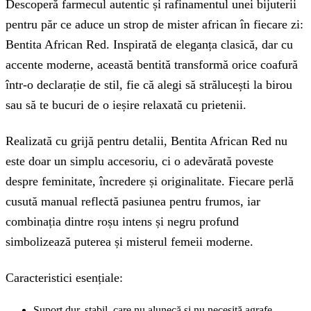
Descoperă farmecul autentic și rafinamentul unei bijuterii
pentru păr ce aduce un strop de mister african în fiecare zi:
Bentita African Red. Inspirată de eleganța clasică, dar cu
accente moderne, această bentită transformă orice coafură
într-o declarație de stil, fie că alegi să strălucești la birou
sau să te bucuri de o ieșire relaxată cu prietenii.
Realizată cu grijă pentru detalii, Bentita African Red nu
este doar un simplu accesoriu, ci o adevărată poveste
despre feminitate, încredere și originalitate. Fiecare perlă
cusută manual reflectă pasiunea pentru frumos, iar
combinația dintre roșu intens și negru profund
simbolizează puterea și misterul femeii moderne.
Caracteristici esențiale:
Suport dur, stabil, care nu alunecă și nu necesită agrafe