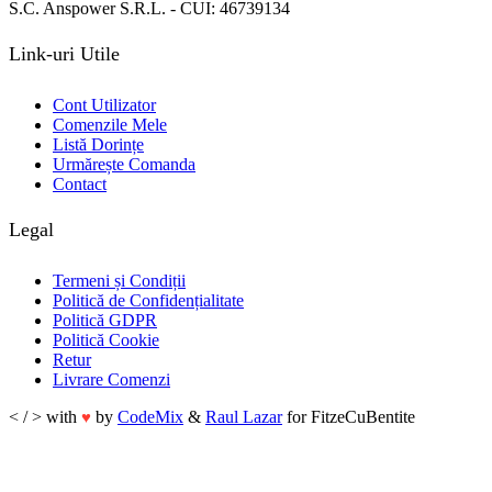
S.C. Anspower S.R.L. - CUI: 46739134
Link-uri Utile
Cont Utilizator
Comenzile Mele
Listă Dorințe
Urmărește Comanda
Contact
Legal
Termeni și Condiții
Politică de Confidențialitate
Politică GDPR
Politică Cookie
Retur
Livrare Comenzi
< / > with
by
CodeMix
&
Raul Lazar
for FitzeCuBentite
♥