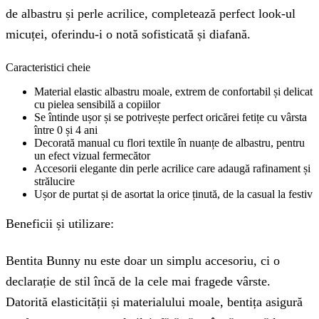
de albastru și perle acrilice, completează perfect look-ul
micuței, oferindu-i o notă sofisticată și diafană.
Caracteristici cheie
Material elastic albastru moale, extrem de confortabil și delicat
cu pielea sensibilă a copiilor
Se întinde ușor și se potrivește perfect oricărei fetițe cu vârsta
între 0 și 4 ani
Decorată manual cu flori textile în nuanțe de albastru, pentru
un efect vizual fermecător
Accesorii elegante din perle acrilice care adaugă rafinament și
strălucire
Ușor de purtat și de asortat la orice ținută, de la casual la festiv
Beneficii și utilizare:
Bentita Bunny nu este doar un simplu accesoriu, ci o
declarație de stil încă de la cele mai fragede vârste.
Datorită elasticității și materialului moale, bentița asigură