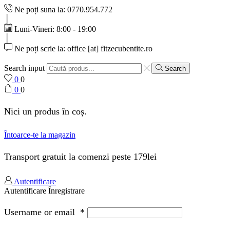
Ne poți suna la: 0770.954.772
Luni-Vineri: 8:00 - 19:00
Ne poți scrie la: office [at] fitzecubentite.ro
Search input
Search
0
0
0
0
Nici un produs în coș.
Întoarce-te la magazin
Transport gratuit la comenzi peste 179lei
Autentificare
Autentificare
Înregistrare
Username or email
*