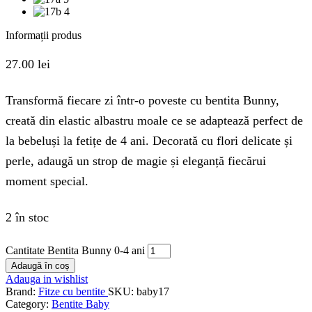
Informații produs
27.00
lei
Transformă fiecare zi într-o poveste cu bentita Bunny,
creată din elastic albastru moale ce se adaptează perfect de
la bebeluși la fetițe de 4 ani. Decorată cu flori delicate și
perle, adaugă un strop de magie și eleganță fiecărui
moment special.
2 în stoc
Cantitate Bentita Bunny 0-4 ani
Adaugă în coș
Adauga in wishlist
Brand:
Fitze cu bentite
SKU:
baby17
Category:
Bentite Baby