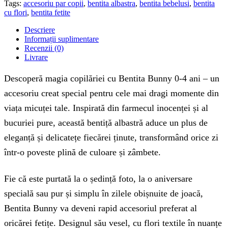
Tags:
accesoriu par copii
,
bentita albastra
,
bentita bebelusi
,
bentita
cu flori
,
bentita fetite
Descriere
Informații suplimentare
Recenzii (0)
Livrare
Descoperă magia copilăriei cu Bentita Bunny 0-4 ani – un
accesoriu creat special pentru cele mai dragi momente din
viața micuței tale. Inspirată din farmecul inocenței și al
bucuriei pure, această bentiță albastră aduce un plus de
eleganță și delicatețe fiecărei ținute, transformând orice zi
într-o poveste plină de culoare și zâmbete.
Fie că este purtată la o ședință foto, la o aniversare
specială sau pur și simplu în zilele obișnuite de joacă,
Bentita Bunny va deveni rapid accesoriul preferat al
oricărei fetițe. Designul său vesel, cu flori textile în nuanțe