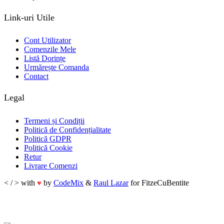
Link-uri Utile
Cont Utilizator
Comenzile Mele
Listă Dorințe
Urmărește Comanda
Contact
Legal
Termeni și Condiții
Politică de Confidențialitate
Politică GDPR
Politică Cookie
Retur
Livrare Comenzi
< / > with
by
CodeMix
&
Raul Lazar
for FitzeCuBentite
♥