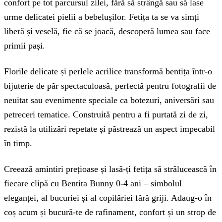
confort pe tot parcursul zilei, fără să strângă sau să lase
urme delicatei pielii a bebelușilor. Fetița ta se va simți
liberă și veselă, fie că se joacă, descoperă lumea sau face
primii pași.
Florile delicate și perlele acrilice transformă bentița într-o
bijuterie de păr spectaculoasă, perfectă pentru fotografii de
neuitat sau evenimente speciale ca botezuri, aniversări sau
petreceri tematice. Construită pentru a fi purtată zi de zi,
rezistă la utilizări repetate și păstrează un aspect impecabil
în timp.
Creează amintiri prețioase și lasă-ți fetița să strălucească în
fiecare clipă cu Bentita Bunny 0-4 ani – simbolul
eleganței, al bucuriei și al copilăriei fără griji. Adaug-o în
coș acum și bucură-te de rafinament, confort și un strop de