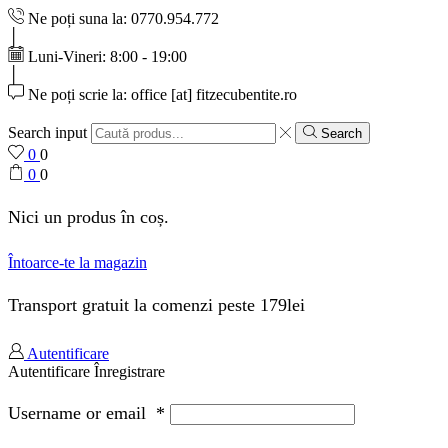
Ne poți suna la: 0770.954.772
Luni-Vineri: 8:00 - 19:00
Ne poți scrie la: office [at] fitzecubentite.ro
Search input
Search
0
0
0
0
Nici un produs în coș.
Întoarce-te la magazin
Transport gratuit la comenzi peste 179lei
Autentificare
Autentificare
Înregistrare
Username or email
*