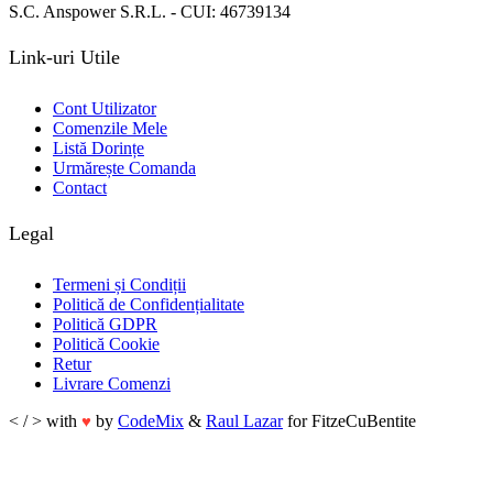
S.C. Anspower S.R.L. - CUI: 46739134
Link-uri Utile
Cont Utilizator
Comenzile Mele
Listă Dorințe
Urmărește Comanda
Contact
Legal
Termeni și Condiții
Politică de Confidențialitate
Politică GDPR
Politică Cookie
Retur
Livrare Comenzi
< / > with
by
CodeMix
&
Raul Lazar
for FitzeCuBentite
♥