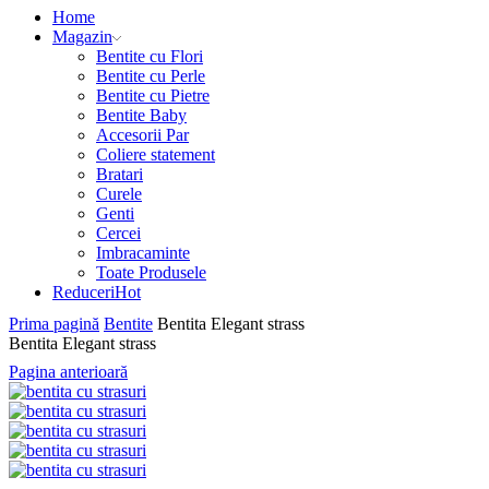
Home
Magazin
Bentite cu Flori
Bentite cu Perle
Bentite cu Pietre
Bentite Baby
Accesorii Par
Coliere statement
Bratari
Curele
Genti
Cercei
Imbracaminte
Toate Produsele
Reduceri
Hot
Prima pagină
Bentite
Bentita Elegant strass
Bentita Elegant strass
Pagina anterioară