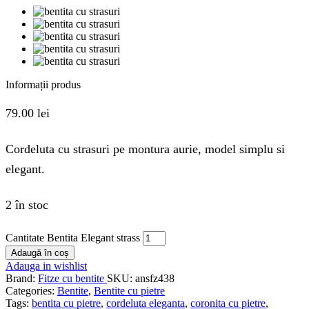
Informații produs
79.00
lei
Cordeluta cu strasuri pe montura aurie, model simplu si
elegant.
2 în stoc
Cantitate Bentita Elegant strass
Adaugă în coș
Adauga in wishlist
Brand:
Fitze cu bentite
SKU:
ansfz438
Categories:
Bentite
,
Bentite cu pietre
Tags:
bentita cu pietre
,
cordeluta eleganta
,
coronita cu pietre
,