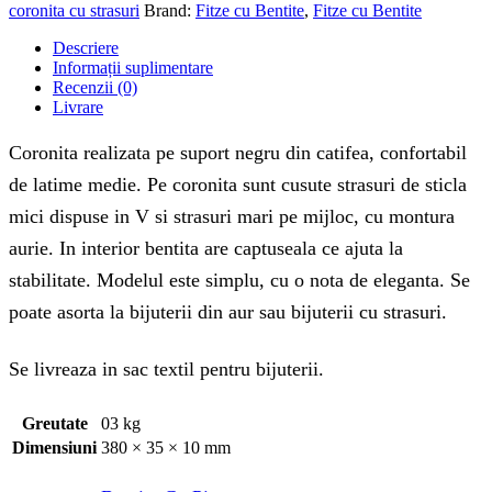
coronita cu strasuri
Brand:
Fitze cu Bentite
,
Fitze cu Bentite
Descriere
Informații suplimentare
Recenzii (0)
Livrare
Coronita realizata pe suport negru din catifea, confortabil
de latime medie. Pe coronita sunt cusute strasuri de sticla
mici dispuse in V si strasuri mari pe mijloc, cu montura
aurie. In interior bentita are captuseala ce ajuta la
stabilitate. Modelul este simplu, cu o nota de eleganta. Se
poate asorta la bijuterii din aur sau bijuterii cu strasuri.
Se livreaza in sac textil pentru bijuterii.
Greutate
03 kg
Dimensiuni
380 × 35 × 10 mm