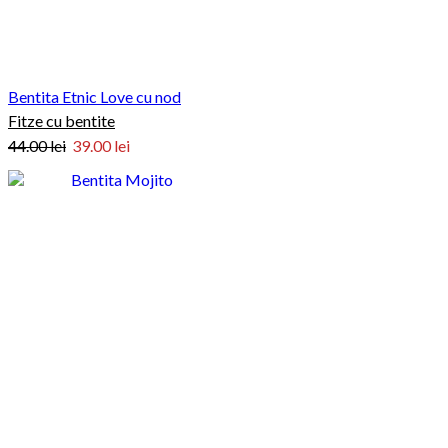
Bentita Etnic Love cu nod
Fitze cu bentite
Prețul
Prețul
44.00
lei
39.00
lei
inițial
curent
a
este:
fost:
39.00 lei.
44.00 lei.