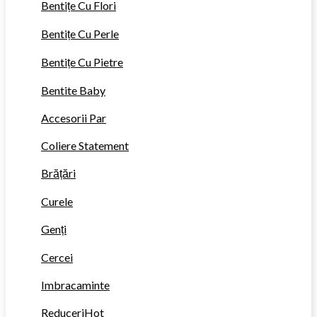
Bentițe Cu Flori
Bentițe Cu Perle
Bentițe Cu Pietre
Bentite Baby
Accesorii Par
Coliere Statement
Brățări
Curele
Genți
Cercei
Imbracaminte
Reduceri
Hot