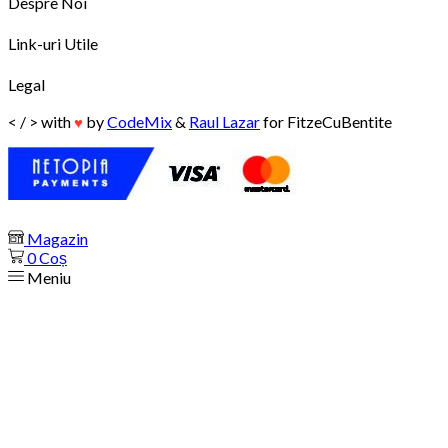
Despre Noi
Link-uri Utile
Legal
< / > with
by
CodeMix
&
Raul Lazar
for FitzeCuBentite
♥
Magazin
0
Coș
Meniu