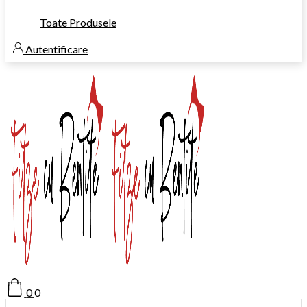
Toate Produsele
Autentificare
0
0