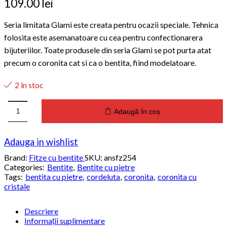
109.00
lei
Seria limitata Glami este creata pentru ocazii speciale. Tehnica
folosita este asemanatoare cu cea pentru confectionarera
bijuteriilor. Toate produsele din seria Glami se pot purta atat
precum o coronita cat si ca o bentita, fiind modelatoare.
2 în stoc
Adaugă în coș
Cantitate
Bentita
Glami
Adauga in wishlist
Berries
dark
Brand:
Fitze cu bentite
SKU:
ansfz254
Categories:
Bentite
,
Bentite cu pietre
Tags:
bentita cu pietre
,
cordeluta
,
coronita
,
coronita cu
cristale
Descriere
Informații suplimentare