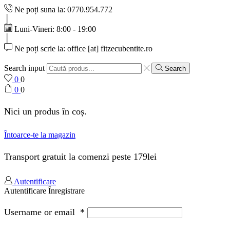
Ne poți suna la: 0770.954.772
Luni-Vineri: 8:00 - 19:00
Ne poți scrie la: office [at] fitzecubentite.ro
Search input
Search
0
0
0
0
Nici un produs în coș.
Întoarce-te la magazin
Transport gratuit la comenzi peste 179lei
Autentificare
Autentificare
Înregistrare
Username or email
*