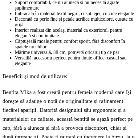
Suport confortabil, ce nu alunecă și nu necesită agrafe
suplimentare
Îmbrăcată în material textil negru, cusut lejer, cu cute elegante
Decorată cu perle fine și petale acrilice multicolore, cusute cu
grijă
Interior realizat din același material ca exteriorul, pentru
eleganță și continuitate
Căptușeală moale pentru confort sporit, fără disconfort în
spatele urechilor
Mărime universală, 38 cm, potrivită oricărui tip de păr
Versatilă: accesoriu perfect pentru ținute office, casual sau
elegante
Beneficii și mod de utilizare:
Bentita Mika a fost creată pentru femeia modernă care își
dorește să adauge o notă de originalitate și rafinament
fiecărei apariții. Datorită designului său ergonomic și a
materialelor de calitate, această bentită se așază perfect pe
cap, fără a aluneca și fără a provoca disconfort, chiar și
după întreaga zi. Poate fi purtată cu încredere la birou, la o