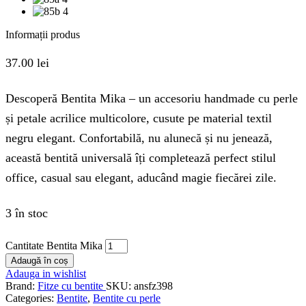
Informații produs
37.00
lei
Descoperă Bentita Mika – un accesoriu handmade cu perle
și petale acrilice multicolore, cusute pe material textil
negru elegant. Confortabilă, nu alunecă și nu jenează,
această bentită universală îți completează perfect stilul
office, casual sau elegant, aducând magie fiecărei zile.
3 în stoc
Cantitate Bentita Mika
Adaugă în coș
Adauga in wishlist
Brand:
Fitze cu bentite
SKU:
ansfz398
Categories:
Bentite
,
Bentite cu perle