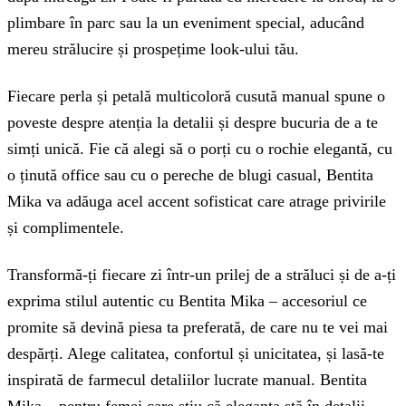
plimbare în parc sau la un eveniment special, aducând
mereu strălucire și prospețime look-ului tău.
Fiecare perla și petală multicoloră cusută manual spune o
poveste despre atenția la detalii și despre bucuria de a te
simți unică. Fie că alegi să o porți cu o rochie elegantă, cu
o ținută office sau cu o pereche de blugi casual, Bentita
Mika va adăuga acel accent sofisticat care atrage privirile
și complimentele.
Transformă-ți fiecare zi într-un prilej de a străluci și de a-ți
exprima stilul autentic cu Bentita Mika – accesoriul ce
promite să devină piesa ta preferată, de care nu te vei mai
despărți. Alege calitatea, confortul și unicitatea, și lasă-te
inspirată de farmecul detaliilor lucrate manual. Bentita
Mika – pentru femei care știu că eleganța stă în detalii.