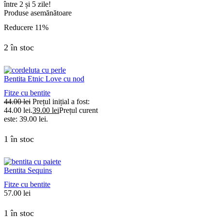
între 2 și 5 zile!
Produse asemănătoare
Reducere
11%
2 în stoc
Bentita Etnic Love cu nod
Fitze cu bentite
44.00
lei
Prețul inițial a fost:
44.00 lei.
39.00
lei
Prețul curent
este: 39.00 lei.
1 în stoc
Bentita Sequins
Fitze cu bentite
57.00
lei
1 în stoc