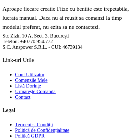
Aproape fiecare creatie Fitze cu bentite este irepetabila,
lucrata manual. Daca nu ai reusit sa comanzi la timp
modelul preferat, nu ezita sa ne contactezi.
Str. Zizin 10 A, Sect. 3, București
Telefon: +40770.954.772
S.C. Anspower S.R.L. - CUI: 46739134
Link-uri Utile
Cont Utilizator
Comenzile Mele
Listă Dorințe
Urmărește Comanda
Contact
Legal
Termeni și Condiții
Politică de Confidențialitate
Politică GDPR