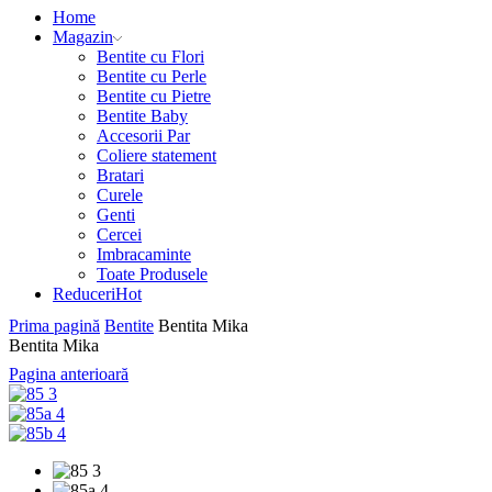
Home
Magazin
Bentite cu Flori
Bentite cu Perle
Bentite cu Pietre
Bentite Baby
Accesorii Par
Coliere statement
Bratari
Curele
Genti
Cercei
Imbracaminte
Toate Produsele
Reduceri
Hot
Prima pagină
Bentite
Bentita Mika
Bentita Mika
Pagina anterioară