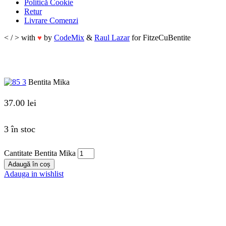
Politică Cookie
Retur
Livrare Comenzi
< / > with
by
CodeMix
&
Raul Lazar
for FitzeCuBentite
♥
Bentita Mika
37.00
lei
3 în stoc
Cantitate Bentita Mika
Adaugă în coș
Adauga in wishlist