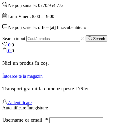
Ne poți suna la: 0770.954.772
Luni-Vineri: 8:00 - 19:00
Ne poți scrie la: office [at] fitzecubentite.ro
Search input
Search
0
0
0
0
Nici un produs în coș.
Întoarce-te la magazin
Transport gratuit la comenzi peste 179lei
Autentificare
Autentificare
Înregistrare
Username or email
*