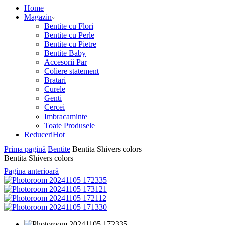
Home
Magazin
Bentite cu Flori
Bentite cu Perle
Bentite cu Pietre
Bentite Baby
Accesorii Par
Coliere statement
Bratari
Curele
Genti
Cercei
Imbracaminte
Toate Produsele
Reduceri
Hot
Prima pagină
Bentite
Bentita Shivers colors
Bentita Shivers colors
Pagina anterioară