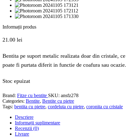
Informații produs
21.00
lei
Bentita pe suport metalic realizata doar din cristale, ce
poate fi purtata diferit in functie de coafura sau ocazie.
Stoc epuizat
Brand:
Fitze cu bentite
SKU:
ansfz278
Categories:
Bentite
,
Bentite cu pietre
Tags:
bentita cu pietre
,
cordeluta cu pietre
,
coronita cu cristale
Descriere
Informații suplimentare
Recenzii (0)
Livrare