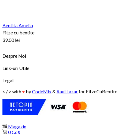
Bentita Amelia
Fitze cu bentite
39.00
lei
Despre Noi
Link-uri Utile
Legal
< / > with
by
CodeMix
&
Raul Lazar
for FitzeCuBentite
♥
Magazin
0
Coș