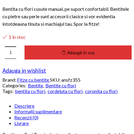
Bentita cu flori cusute manual, pe suport confortabil. Bentitele
cu pietre sau perle sunt accesorii clasice si vor evidentia
intotdeauna tinuta si machiajul tau. Spor la fitze!
1 în stoc
Adaugă în coș
Cantitate
Bentita
Tropical
Adauga in wishlist
Brand:
Fitze cu bentite
SKU:
ansfz355
Categories:
Bentite
,
Bentite cu flori
Tags:
bentita cu flori
,
cordeluta cu flori
,
coronita cu flori
Descriere
Informații suplimentare
Recenzii (0)
Livrare