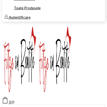
Toate Produsele
Autentificare
0
0