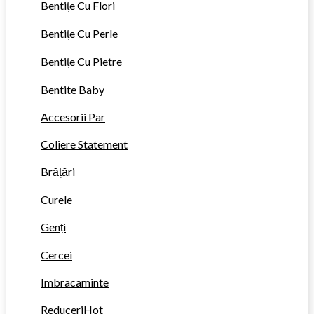
Bentițe Cu Flori
Bentițe Cu Perle
Bentițe Cu Pietre
Bentite Baby
Accesorii Par
Coliere Statement
Brățări
Curele
Genți
Cercei
Imbracaminte
Reduceri
Hot