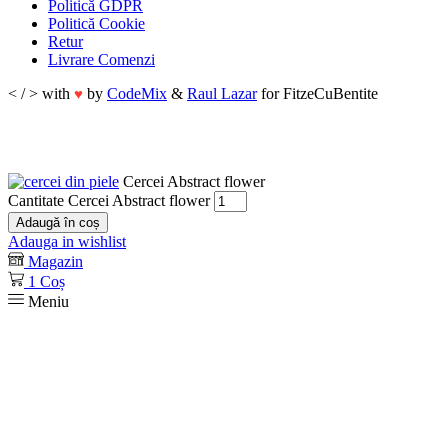
Politică GDPR
Politică Cookie
Retur
Livrare Comenzi
< / > with
by
CodeMix
&
Raul Lazar
for FitzeCuBentite
♥
Cercei Abstract flower
Cantitate Cercei Abstract flower
Adaugă în coș
Adauga in wishlist
Magazin
1
Coș
Meniu