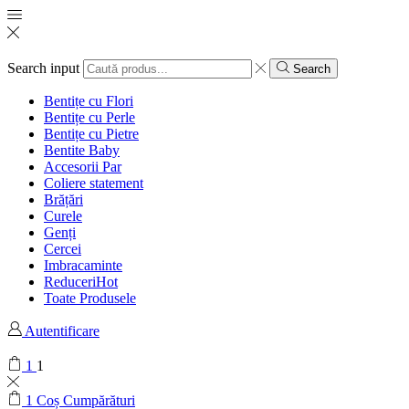
Search input
Search
Bentițe cu Flori
Bentițe cu Perle
Bentițe cu Pietre
Bentite Baby
Accesorii Par
Coliere statement
Brățări
Curele
Genți
Cercei
Imbracaminte
Reduceri
Hot
Toate Produsele
Autentificare
1
1
1
Coș Cumpărături