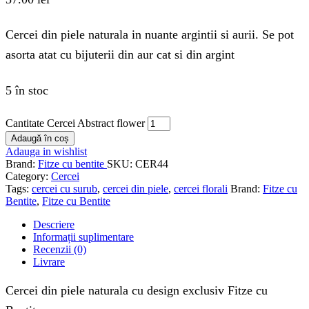
Cercei din piele naturala in nuante argintii si aurii. Se pot
asorta atat cu bijuterii din aur cat si din argint
5 în stoc
Cantitate Cercei Abstract flower
Adaugă în coș
Adauga in wishlist
Brand:
Fitze cu bentite
SKU:
CER44
Category:
Cercei
Tags:
cercei cu surub
,
cercei din piele
,
cercei florali
Brand:
Fitze cu
Bentite
,
Fitze cu Bentite
Descriere
Informații suplimentare
Recenzii (0)
Livrare
Cercei din piele naturala cu design exclusiv Fitze cu