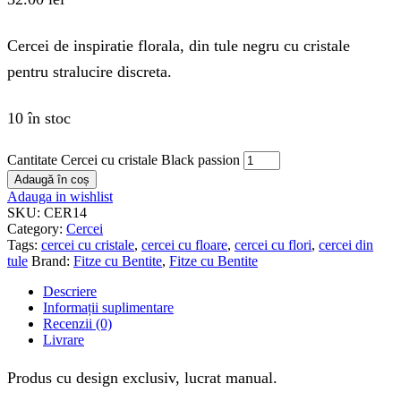
Cercei de inspiratie florala, din tule negru cu cristale
pentru stralucire discreta.
10 în stoc
Cantitate Cercei cu cristale Black passion
Adaugă în coș
Adauga in wishlist
SKU:
CER14
Category:
Cercei
Tags:
cercei cu cristale
,
cercei cu floare
,
cercei cu flori
,
cercei din
tule
Brand:
Fitze cu Bentite
,
Fitze cu Bentite
Descriere
Informații suplimentare
Recenzii (0)
Livrare
Produs cu design exclusiv, lucrat manual.