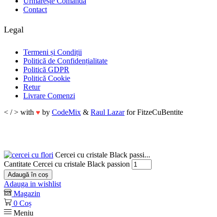
Urmărește Comanda
Contact
Legal
Termeni și Condiții
Politică de Confidențialitate
Politică GDPR
Politică Cookie
Retur
Livrare Comenzi
< / > with
by
CodeMix
&
Raul Lazar
for FitzeCuBentite
♥
Cercei cu cristale Black passi...
Cantitate Cercei cu cristale Black passion
Adaugă în coș
Adauga in wishlist
Magazin
0
Coș
Meniu