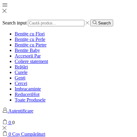
Search input
Search
Bentițe cu Flori
Bentițe cu Perle
Bentițe cu Pietre
Bentite Baby
Accesorii Par
Coliere statement
Brățări
Curele
Genți
Cercei
Imbracaminte
Reduceri
Hot
Toate Produsele
Autentificare
0
0
0
Coș Cumpărături