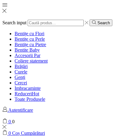
Search input
Search
Bentițe cu Flori
Bentițe cu Perle
Bentițe cu Pietre
Bentite Baby
Accesorii Par
Coliere statement
Brățări
Curele
Genți
Cercei
Imbracaminte
Reduceri
Hot
Toate Produsele
Autentificare
0
0
0
Coș Cumpărături