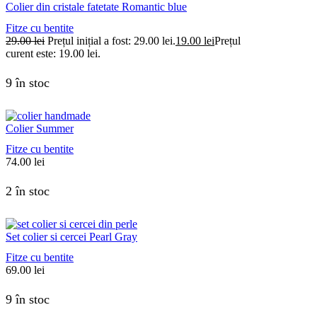
Colier din cristale fatetate Romantic blue
Fitze cu bentite
29.00
lei
Prețul inițial a fost: 29.00 lei.
19.00
lei
Prețul
curent este: 19.00 lei.
9 în stoc
Colier Summer
Fitze cu bentite
74.00
lei
2 în stoc
Set colier si cercei Pearl Gray
Fitze cu bentite
69.00
lei
9 în stoc