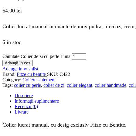
64.00
lei
Colier lucrat manual in nuante de mov pudra, turcoaz, crem, i
6 în stoc
Cantitate Colier de zi cu perle Luna
Adaugă în coș
Adauga in wishlist
Brand:
Fitze cu bentite
SKU:
C422
Category:
Coliere statement
Tags:
colier cu perle
,
colier de zi
,
colier elegant
,
colier handmade
,
col
Descriere
Informații suplimentare
Recenzii (0)
Livrare
Colier lucrat manual, cu desig exclusiv Fitze cu Bentite.