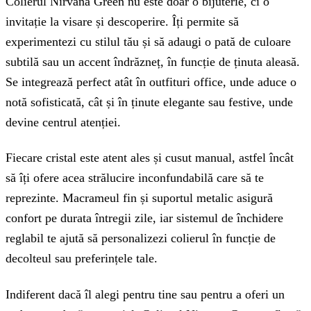
Colierul Nirvana Green nu este doar o bijuterie, ci o
invitație la visare și descoperire. Îți permite să
experimentezi cu stilul tău și să adaugi o pată de culoare
subtilă sau un accent îndrăzneț, în funcție de ținuta aleasă.
Se integrează perfect atât în outfituri office, unde aduce o
notă sofisticată, cât și în ținute elegante sau festive, unde
devine centrul atenției.
Fiecare cristal este atent ales și cusut manual, astfel încât
să îți ofere acea strălucire inconfundabilă care să te
reprezinte. Macrameul fin și suportul metalic asigură
confort pe durata întregii zile, iar sistemul de închidere
reglabil te ajută să personalizezi colierul în funcție de
decolteul sau preferințele tale.
Indiferent dacă îl alegi pentru tine sau pentru a oferi un