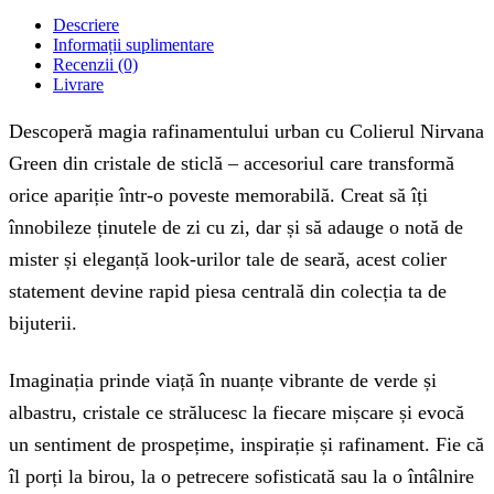
Descriere
Informații suplimentare
Recenzii (0)
Livrare
Descoperă magia rafinamentului urban cu Colierul Nirvana
Green din cristale de sticlă – accesoriul care transformă
orice apariție într-o poveste memorabilă. Creat să îți
înnobileze ținutele de zi cu zi, dar și să adauge o notă de
mister și eleganță look-urilor tale de seară, acest colier
statement devine rapid piesa centrală din colecția ta de
bijuterii.
Imaginația prinde viață în nuanțe vibrante de verde și
albastru, cristale ce strălucesc la fiecare mișcare și evocă
un sentiment de prospețime, inspirație și rafinament. Fie că
îl porți la birou, la o petrecere sofisticată sau la o întâlnire