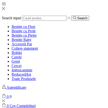
Search input
Search
Bentițe cu Flori
Bentițe cu Perle
Bentițe cu Pietre
Bentite Baby
Accesorii Par
Coliere statement
Brățări
Curele
Genți
Cercei
Imbracaminte
Reduceri
Hot
Toate Produsele
Autentificare
0
0
0
Coș Cumpărături