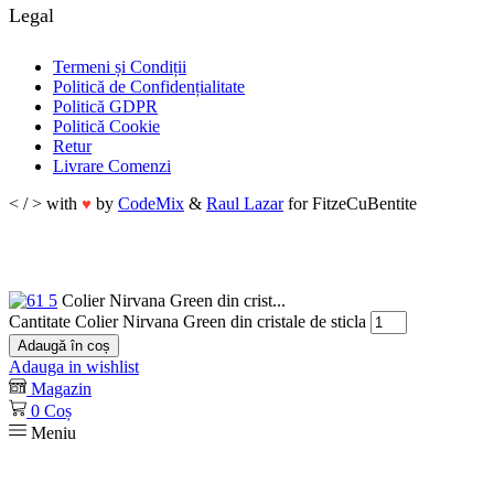
Legal
Termeni și Condiții
Politică de Confidențialitate
Politică GDPR
Politică Cookie
Retur
Livrare Comenzi
< / > with
by
CodeMix
&
Raul Lazar
for FitzeCuBentite
♥
Colier Nirvana Green din crist...
Cantitate Colier Nirvana Green din cristale de sticla
Adaugă în coș
Adauga in wishlist
Magazin
0
Coș
Meniu