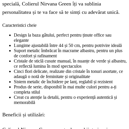
specială, Colierul Nirvana Green îți va sublinia
personalitatea și te va face să te simți cu adevărat unică.
Caracteristici cheie
Design la baza gâtului, perfect pentru ținute office sau
elegante
Lungime ajustabilă între 44 și 50 cm, pentru potrivire ideală
Suport metalic îmbrăcat în macrame albastru, pentru un plus
de confort și rafinament
Cristale de sticlă cusute manual, în nuanțe de verde și albastru,
ce reflectă lumina în mod spectaculos
Cinci flori delicate, realizate din cristale în tonuri asortate, ce
adaugă o notă de feminitate și originalitate
Sistem metalic de închidere pe lanț, reglabil și rezistent
Produs de serie, disponibil în mai multe culori pentru a-ți
completa stilul
Creat cu atenție la detalii, pentru o experiență autentică și
memorabilă
Beneficii și utilizări: