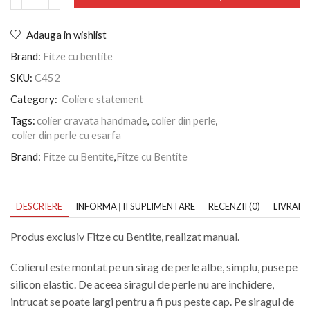
Adauga in wishlist
Brand:
Fitze cu bentite
SKU:
C452
Category:
Coliere statement
Tags:
colier cravata handmade
,
colier din perle
,
colier din perle cu esarfa
Brand:
Fitze cu Bentite
,
Fitze cu Bentite
DESCRIERE
INFORMAȚII SUPLIMENTARE
RECENZII (0)
LIVRARE
Produs exclusiv Fitze cu Bentite, realizat manual.
Colierul este montat pe un sirag de perle albe, simplu, puse pe
silicon elastic. De aceea siragul de perle nu are inchidere,
intrucat se poate largi pentru a fi pus peste cap. Pe siragul de