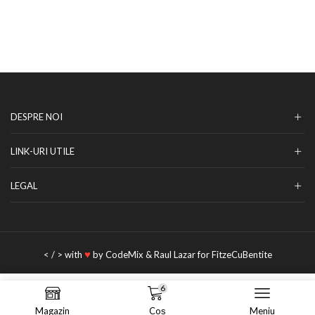
DESPRE NOI
LINK-URI UTILE
LEGAL
♥
< / > with
by
CodeMix
&
Raul Lazar
for FitzeCuBentite
6
ADAUGĂ ÎN COȘ
Magazin
Coș
Meniu