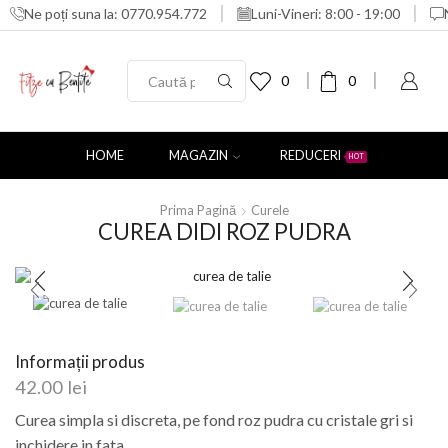
Ne poți suna la: 0770.954.772
Luni-Vineri: 8:00 - 19:00
0
0
HOME
MAGAZIN
REDUCERI
HOT
Prima Pagină
Curele
CUREA DIDI ROZ PUDRA
Informații produs
42.00
lei
Curea simpla si discreta, pe fond roz pudra cu cristale gri si
inchidere in fata.