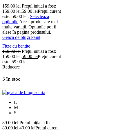
159.00
lei
Prețul inițial a fost:
159.00 lei.
59.00
lei
Prețul curent
este: 59.00 lei.
Selectează
opțiunile
Acest produs are mai
multe variații. Opțiunile pot fi
alese în pagina produsului.
Geaca de blugi Paint
Fitze cu bentite
159.00
lei
Prețul inițial a fost:
159.00 lei.
59.00
lei
Prețul curent
este: 59.00 lei.
Reducere
3 în stoc
L
M
S
89.00
lei
Prețul inițial a fost:
89.00 lei.
49.00
lei
Prețul curent