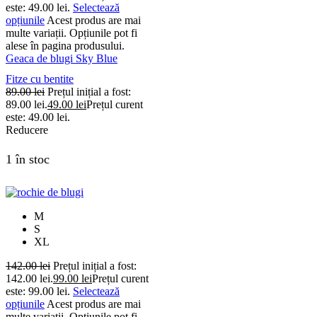
este: 49.00 lei.
Selectează
opțiunile
Acest produs are mai
multe variații. Opțiunile pot fi
alese în pagina produsului.
Geaca de blugi Sky Blue
Fitze cu bentite
89.00
lei
Prețul inițial a fost:
89.00 lei.
49.00
lei
Prețul curent
este: 49.00 lei.
Reducere
1 în stoc
M
S
XL
142.00
lei
Prețul inițial a fost:
142.00 lei.
99.00
lei
Prețul curent
este: 99.00 lei.
Selectează
opțiunile
Acest produs are mai
multe variații. Opțiunile pot fi