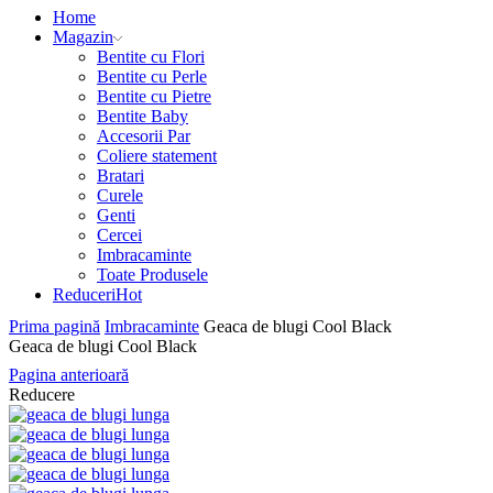
Home
Magazin
Bentite cu Flori
Bentite cu Perle
Bentite cu Pietre
Bentite Baby
Accesorii Par
Coliere statement
Bratari
Curele
Genti
Cercei
Imbracaminte
Toate Produsele
Reduceri
Hot
Prima pagină
Imbracaminte
Geaca de blugi Cool Black
Geaca de blugi Cool Black
Pagina anterioară
Reducere