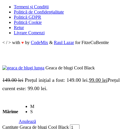
Termeni și Condiții
Politică de Confidențialitate
Politică GDPR
Politică Cookie
Retur
Livrare Comenzi
< / > with
by
CodeMix
&
Raul Lazar
for FitzeCuBentite
♥
Geaca de blugi Cool Black
149.00
lei
Prețul inițial a fost: 149.00 lei.
99.00
lei
Prețul
curent este: 99.00 lei.
M
Mărime
S
Anulează
Cantitate Geaca de blugi Cool Black