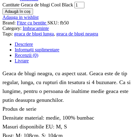
Cantitate Geaca de blugi Cool Black
Adaugă în coș
Adauga in wishlist
Brand:
Fitze cu bentite
SKU:
fb50
Category:
Imbracaminte
Tags:
geaca de blugi lunga
,
geaca de blugi neagra
Descriere
Informații suplimentare
Recenzii (0)
Livrare
Geaca de blugi neagra, cu aspect uzat. Geaca este de tip
regular, lunga, cu rupturi din tesatura si 4 buzunare. Ca si
lungime, pentru o persoana de inaltime medie geaca este
putin deasupra genunchilor.
Produs de serie
Densitate material: medie, 100% bumbac
Masuri disponibile EU: M, S
Bust: M: 108cm, S: 104cm