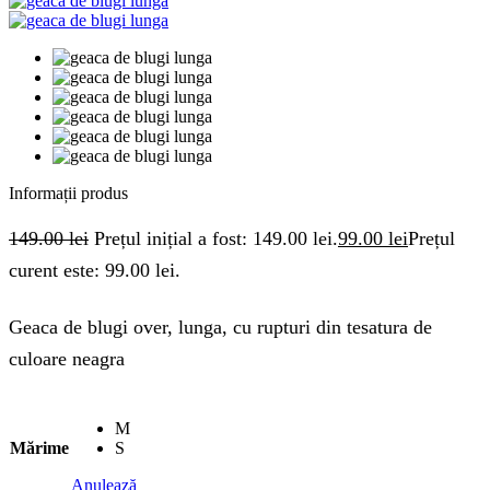
Informații produs
149.00
lei
Prețul inițial a fost: 149.00 lei.
99.00
lei
Prețul
curent este: 99.00 lei.
Geaca de blugi over, lunga, cu rupturi din tesatura de
culoare neagra
M
Mărime
S
Anulează