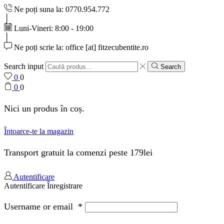
Ne poți suna la: 0770.954.772
Luni-Vineri: 8:00 - 19:00
Ne poți scrie la: office [at] fitzecubentite.ro
Search input
Search
0
0
0
0
Nici un produs în coș.
Întoarce-te la magazin
Transport gratuit la comenzi peste 179lei
Autentificare
Autentificare
Înregistrare
Username or email
*