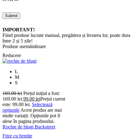
IMPORTANT!
Fiind produse lucrate manual, pregătirea și livrarea lor, poate dura
între 2 și 5 zile!
Produse asemănătoare
Reducere
L
M
S
169.00
lei
Prețul inițial a fost:
169.00 lei.
99.00
lei
Prețul curent
este: 99.00 lei.
Selectează
opțiunile
Acest produs are mai
multe variații. Opțiunile pot fi
alese în pagina produsului.
Rochie de blugi Backstreet
Fitze cu bentite