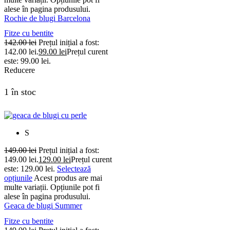
alese în pagina produsului.
Rochie de blugi Barcelona
Fitze cu bentite
142.00
lei
Prețul inițial a fost:
142.00 lei.
99.00
lei
Prețul curent
este: 99.00 lei.
Reducere
1 în stoc
S
149.00
lei
Prețul inițial a fost:
149.00 lei.
129.00
lei
Prețul curent
este: 129.00 lei.
Selectează
opțiunile
Acest produs are mai
multe variații. Opțiunile pot fi
alese în pagina produsului.
Geaca de blugi Summer
Fitze cu bentite