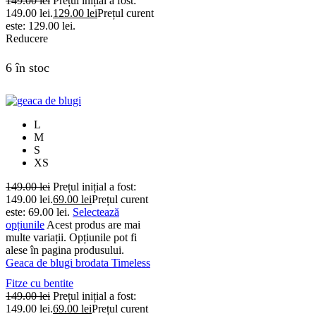
149.00
lei
Prețul inițial a fost:
149.00 lei.
129.00
lei
Prețul curent
este: 129.00 lei.
Reducere
6 în stoc
L
M
S
XS
149.00
lei
Prețul inițial a fost:
149.00 lei.
69.00
lei
Prețul curent
este: 69.00 lei.
Selectează
opțiunile
Acest produs are mai
multe variații. Opțiunile pot fi
alese în pagina produsului.
Geaca de blugi brodata Timeless
Fitze cu bentite
149.00
lei
Prețul inițial a fost:
149.00 lei.
69.00
lei
Prețul curent