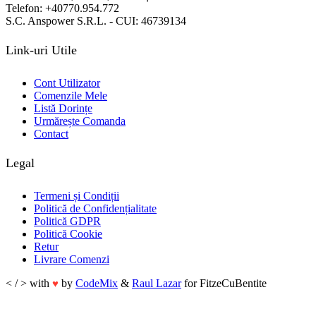
Telefon: +40770.954.772
S.C. Anspower S.R.L. - CUI: 46739134
Link-uri Utile
Cont Utilizator
Comenzile Mele
Listă Dorințe
Urmărește Comanda
Contact
Legal
Termeni și Condiții
Politică de Confidențialitate
Politică GDPR
Politică Cookie
Retur
Livrare Comenzi
< / > with
by
CodeMix
&
Raul Lazar
for FitzeCuBentite
♥