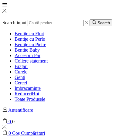
Search input
Search
Bentițe cu Flori
Bentițe cu Perle
Bentițe cu Pietre
Bentite Baby
Accesorii Par
Coliere statement
Brățări
Curele
Genți
Cercei
Imbracaminte
Reduceri
Hot
Toate Produsele
Autentificare
0
0
0
Coș Cumpărături