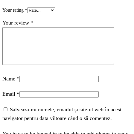
Your rating
*
Your review
*
Name
*
Email
*
Salvează-mi numele, emailul și site-ul web în acest
navigator pentru data viitoare când o să comentez.
You have to be logged in to be able to add photos to your