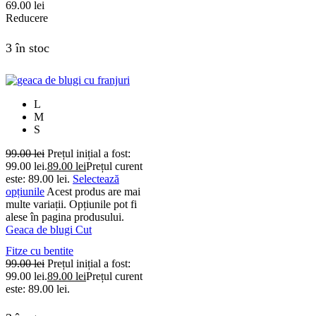
69.00
lei
Reducere
3 în stoc
L
M
S
99.00
lei
Prețul inițial a fost:
99.00 lei.
89.00
lei
Prețul curent
este: 89.00 lei.
Selectează
opțiunile
Acest produs are mai
multe variații. Opțiunile pot fi
alese în pagina produsului.
Geaca de blugi Cut
Fitze cu bentite
99.00
lei
Prețul inițial a fost:
99.00 lei.
89.00
lei
Prețul curent
este: 89.00 lei.