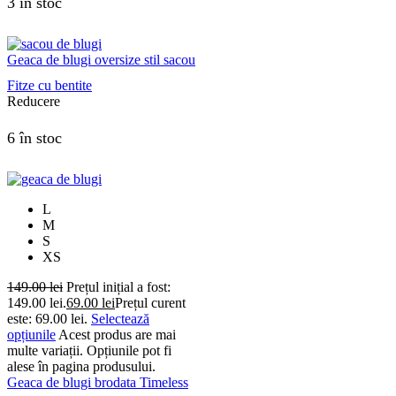
3 în stoc
Geaca de blugi oversize stil sacou
Fitze cu bentite
Reducere
6 în stoc
L
M
S
XS
149.00
lei
Prețul inițial a fost:
149.00 lei.
69.00
lei
Prețul curent
este: 69.00 lei.
Selectează
opțiunile
Acest produs are mai
multe variații. Opțiunile pot fi
alese în pagina produsului.
Geaca de blugi brodata Timeless