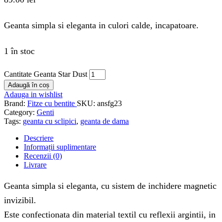
Geanta simpla si eleganta in culori calde, incapatoare.
1 în stoc
Cantitate Geanta Star Dust
Adaugă în coș
Adauga in wishlist
Brand:
Fitze cu bentite
SKU:
ansfg23
Category:
Genti
Tags:
geanta cu sclipici
,
geanta de dama
Descriere
Informații suplimentare
Recenzii (0)
Livrare
Geanta simpla si eleganta, cu sistem de inchidere magnetic
invizibil.
Este confectionata din material textil cu reflexii argintii, in