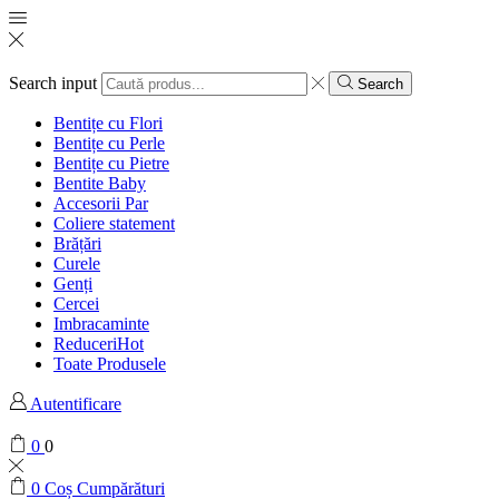
Search input
Search
Bentițe cu Flori
Bentițe cu Perle
Bentițe cu Pietre
Bentite Baby
Accesorii Par
Coliere statement
Brățări
Curele
Genți
Cercei
Imbracaminte
Reduceri
Hot
Toate Produsele
Autentificare
0
0
0
Coș Cumpărături