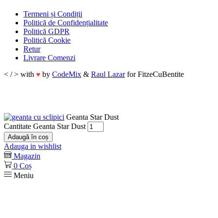
Termeni și Condiții
Politică de Confidențialitate
Politică GDPR
Politică Cookie
Retur
Livrare Comenzi
< / > with
by
CodeMix
&
Raul Lazar
for FitzeCuBentite
♥
Geanta Star Dust
Cantitate Geanta Star Dust
Adaugă în coș
Adauga in wishlist
Magazin
0
Coș
Meniu