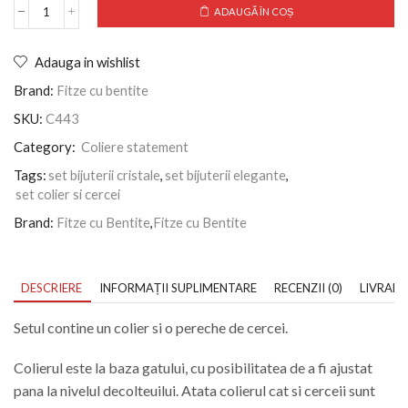
ADAUGĂ ÎN COȘ
Adauga in wishlist
Brand:
Fitze cu bentite
SKU:
C443
Category:
Coliere statement
Tags:
set bijuterii cristale
,
set bijuterii elegante
,
set colier si cercei
Brand:
Fitze cu Bentite
,
Fitze cu Bentite
DESCRIERE
INFORMAȚII SUPLIMENTARE
RECENZII (0)
LIVRARE
Setul contine un colier si o pereche de cercei.
Colierul este la baza gatului, cu posibilitatea de a fi ajustat
pana la nivelul decolteuilui. Atata colierul cat si cerceii sunt