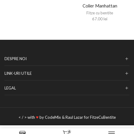
Colier Manhattan
Fitze cu bentite
67.00
lei
DESPRE NOI
LINK-URI UTILE
LEGAL
♥
< / > with
by
CodeMix
&
Raul Lazar
for FitzeCuBentite
6