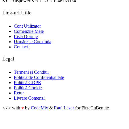
S.C. Anspower S.R.L. - CUI: 46739134
Link-uri Utile
Cont Utilizator
Comenzile Mele
Listă Dorințe
Urmărește Comanda
Contact
Legal
Termeni și Condiții
Politică de Confidențialitate
Politică GDPR
Politică Cookie
Retur
Livrare Comenzi
< / > with
by
CodeMix
&
Raul Lazar
for FitzeCuBentite
♥