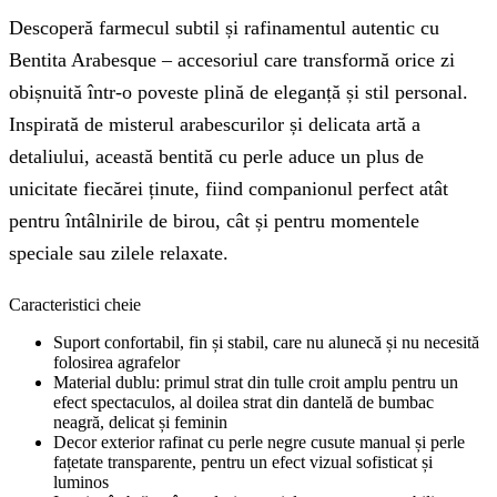
Descoperă farmecul subtil și rafinamentul autentic cu
Bentita Arabesque – accesoriul care transformă orice zi
obișnuită într-o poveste plină de eleganță și stil personal.
Inspirată de misterul arabescurilor și delicata artă a
detaliului, această bentită cu perle aduce un plus de
unicitate fiecărei ținute, fiind companionul perfect atât
pentru întâlnirile de birou, cât și pentru momentele
speciale sau zilele relaxate.
Caracteristici cheie
Suport confortabil, fin și stabil, care nu alunecă și nu necesită
folosirea agrafelor
Material dublu: primul strat din tulle croit amplu pentru un
efect spectaculos, al doilea strat din dantelă de bumbac
neagră, delicat și feminin
Decor exterior rafinat cu perle negre cusute manual și perle
fațetate transparente, pentru un efect vizual sofisticat și
luminos