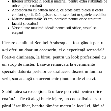
Interior îmbrăcat în același material, pentru extra stabilitate pe
orice tip de coafură
Accesorizată cu catifea moale, ce protejează pielea și oferă
confort sporit, fără apăsare sau disconfort în spatele urechilor
Mărime universală: 38 cm, potrivită pentru orice structură
facială și coafură
Versatilitate maximă: ideală pentru stil office, casual sau
elegant
Fiecare detaliu al Bentitei Arabesque a fost gândit pentru
a-ți oferi nu doar un accesoriu, ci o experiență senzorială.
Poart-o dimineața, la birou, pentru un look profesional cu
un strop de mister. Lasă-te remarcată la evenimente
speciale datorită perlelor ce strălucesc discret în lumina
serii, sau adaugă un accent chic ținutelor de zi cu zi.
Stabilitatea sa excepțională o face potrivită pentru orice
coafură – fie că alegi bucle lejere, un coc sofisticat sau
părul lăsat liber, bentita rămâne mereu la locul ei, fără să