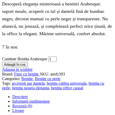
Descoperă eleganța misterioasă a bentitei Arabesque:
suport moale, acoperit cu tul și dantelă fină de bumbac
negru, decorat manual cu perle negre și transparente. Nu
alunecă, nu jenează, și completează perfect orice ținută, de
la office la elegant. Mărime universală, confort absolut.
7 în stoc
Cantitate Bentita Arabesque
Adaugă în coș
Adauga in wishlist
Brand:
Fitze cu bentite
SKU:
ansfz393
Categories:
Bentite
,
Bentite cu perle
Tags:
accesorii par dantela
,
bentita catifea universala
,
bentita cu
perle
,
bentita neagra eleganta
,
bentita office casual
Descriere
Informații suplimentare
Recenzii (0)
Livrare