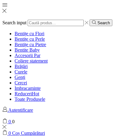
Search input
Search
Bentițe cu Flori
Bentițe cu Perle
Bentițe cu Pietre
Bentite Baby
Accesorii Par
Coliere statement
Brățări
Curele
Genți
Cercei
Imbracaminte
Reduceri
Hot
Toate Produsele
Autentificare
0
0
0
Coș Cumpărături