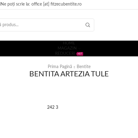
Ne poți scrie la: office [at] fitzecubentite.ro
HOME
MAGAZIN
REDUCERI
HOT
Prima Pagină
Bentite
BENTITA ARTEZIA TULE