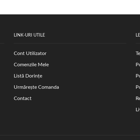
LINK-URI UTILE
L
Cont Utilizator
Te
Comenzile Mele
Po
Listă Dorințe
P
Urmărește Comanda
P
Contact
R
L