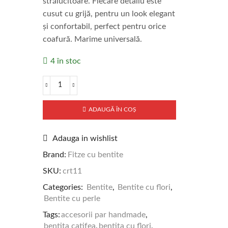
strălucitoare. Fiecare detaliu este
cusut cu grijă, pentru un look elegant
și confortabil, perfect pentru orice
coafură. Marime universală.
4 în stoc
ADAUGĂ ÎN COȘ
Adauga in wishlist
Brand:
Fitze cu bentite
SKU:
crt11
Categories:
Bentite
,
Bentite cu flori
,
Bentite cu perle
Tags:
accesorii par handmade
,
bentita catifea
,
bentita cu flori
,