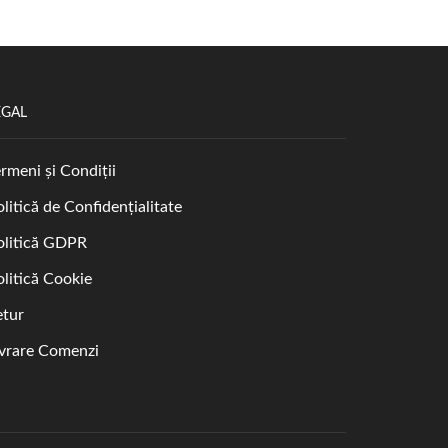
EGAL
rmeni și Condiții
litică de Confidențialitate
olitică GDPR
olitică Cookie
etur
ivrare Comenzi