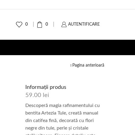
0
0
AUTENTIFICARE
Pagina anterioară
Informații produs
59.00
lei
Descoperă magia rafinamentului cu
bentita Artezia Tule, creată manual
din catifea fină, decorată cu flori
negre din tule, perle și cristale