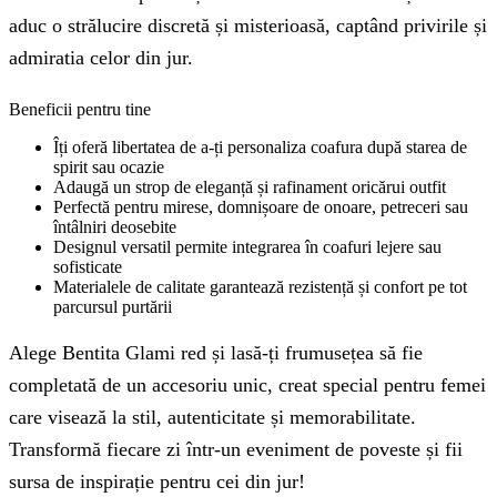
aduc o strălucire discretă și misterioasă, captând privirile și
admiratia celor din jur.
Beneficii pentru tine
Îți oferă libertatea de a-ți personaliza coafura după starea de
spirit sau ocazie
Adaugă un strop de eleganță și rafinament oricărui outfit
Perfectă pentru mirese, domnișoare de onoare, petreceri sau
întâlniri deosebite
Designul versatil permite integrarea în coafuri lejere sau
sofisticate
Materialele de calitate garantează rezistență și confort pe tot
parcursul purtării
Alege Bentita Glami red și lasă-ți frumusețea să fie
completată de un accesoriu unic, creat special pentru femei
care visează la stil, autenticitate și memorabilitate.
Transformă fiecare zi într-un eveniment de poveste și fii
sursa de inspirație pentru cei din jur!