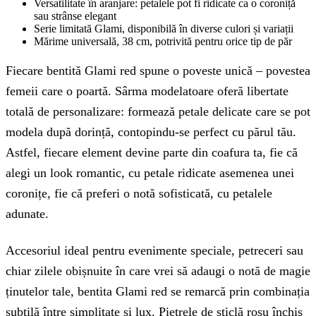
Versatilitate în aranjare: petalele pot fi ridicate ca o coroniță
sau strânse elegant
Serie limitată Glami, disponibilă în diverse culori și variații
Mărime universală, 38 cm, potrivită pentru orice tip de păr
Fiecare bentită Glami red spune o poveste unică – povestea
femeii care o poartă. Sârma modelatoare oferă libertate
totală de personalizare: formează petale delicate care se pot
modela după dorință, contopindu-se perfect cu părul tău.
Astfel, fiecare element devine parte din coafura ta, fie că
alegi un look romantic, cu petale ridicate asemenea unei
coronițe, fie că preferi o notă sofisticată, cu petalele
adunate.
Accesoriul ideal pentru evenimente speciale, petreceri sau
chiar zilele obișnuite în care vrei să adaugi o notă de magie
ținutelor tale, bentita Glami red se remarcă prin combinația
subtilă între simplitate și lux. Pietrele de sticlă roșu închis