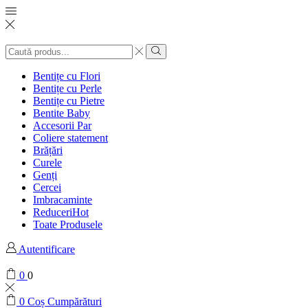
Bentițe cu Flori
Bentițe cu Perle
Bentițe cu Pietre
Bentite Baby
Accesorii Par
Coliere statement
Brățări
Curele
Genți
Cercei
Imbracaminte
Reduceri
Hot
Toate Produsele
Autentificare
0
0
0
Coș Cumpărături