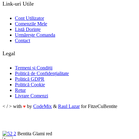
Link-uri Utile
Cont Utilizator
Comenzile Mele
Listă Dorințe
Urmărește Comanda
Contact
Legal
Termeni și Condiții
Politică de Confidențialitate
Politică GDPR
Politică Cookie
Retur
Livrare Comenzi
< / > with
by
CodeMix
&
Raul Lazar
for FitzeCuBentite
♥
Bentita Glami red