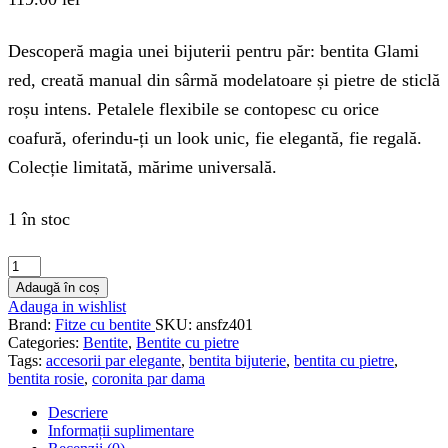
Descoperă magia unei bijuterii pentru păr: bentita Glami
red, creată manual din sârmă modelatoare și pietre de sticlă
roșu intens. Petalele flexibile se contopesc cu orice
coafură, oferindu-ți un look unic, fie elegantă, fie regală.
Colecție limitată, mărime universală.
1 în stoc
Adaugă în coș
Adauga in wishlist
Brand:
Fitze cu bentite
SKU:
ansfz401
Categories:
Bentite
,
Bentite cu pietre
Tags:
accesorii par elegante
,
bentita bijuterie
,
bentita cu pietre
,
bentita rosie
,
coronita par dama
Descriere
Informații suplimentare