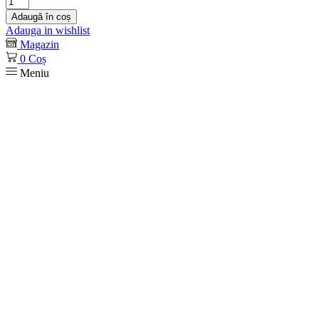
Adaugă în coș
Adauga in wishlist
Magazin
0
Coș
Meniu