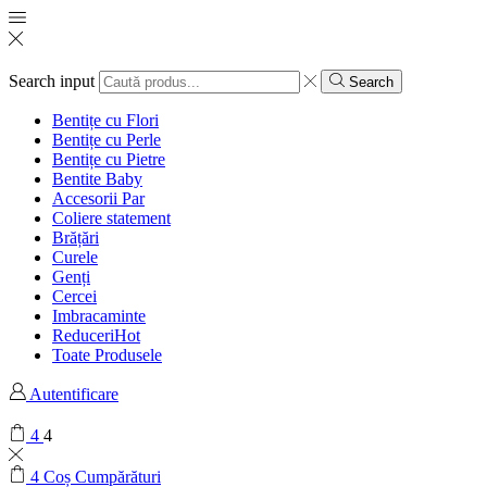
Search input
Search
Bentițe cu Flori
Bentițe cu Perle
Bentițe cu Pietre
Bentite Baby
Accesorii Par
Coliere statement
Brățări
Curele
Genți
Cercei
Imbracaminte
Reduceri
Hot
Toate Produsele
Autentificare
4
4
4
Coș Cumpărături