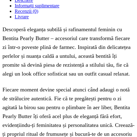
Descriere
Informații suplimentare
Recenzii (0)
Livrare
Descoperă eleganța subtilă și rafinamentul feminin cu
Bentita Pearly Butter – accesoriul care transformă fiecare
zi într-o poveste plină de farmec. Inspirată din delicatețea
perlelor și nuanța caldă a untului, această bentită îți
promite să devină piesa de rezistență a stilului tău, fie că
alegi un look office sofisticat sau un outfit casual relaxat.
Fiecare moment devine special atunci când adaugi o notă
de strălucire autentică. Fie că te pregătești pentru o zi
agitată la birou sau pentru o plimbare în aer liber, Bentita
Pearly Butter îți oferă acel plus de eleganță fără efort,
evidențiindu-ți feminitatea și personalitatea unică. Creează-
ți propriul ritual de frumusețe și bucură-te de un accesoriu