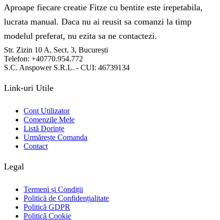
Aproape fiecare creatie Fitze cu bentite este irepetabila,
lucrata manual. Daca nu ai reusit sa comanzi la timp
modelul preferat, nu ezita sa ne contactezi.
Str. Zizin 10 A, Sect. 3, București
Telefon: +40770.954.772
S.C. Anspower S.R.L. - CUI: 46739134
Link-uri Utile
Cont Utilizator
Comenzile Mele
Listă Dorințe
Urmărește Comanda
Contact
Legal
Termeni și Condiții
Politică de Confidențialitate
Politică GDPR
Politică Cookie