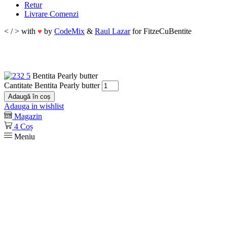
Retur
Livrare Comenzi
< / > with
by
CodeMix
&
Raul Lazar
for FitzeCuBentite
♥
Bentita Pearly butter
Cantitate Bentita Pearly butter
Adaugă în coș
Adauga in wishlist
Magazin
4
Coș
Meniu