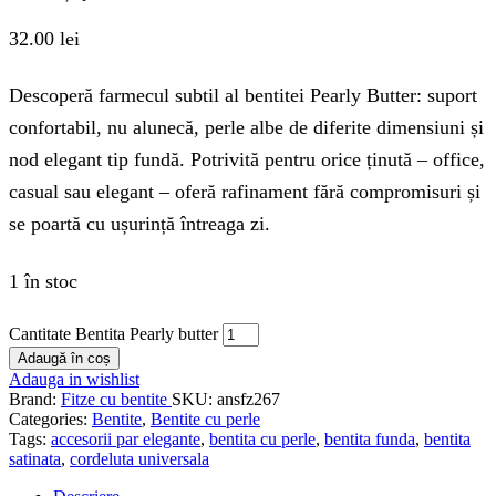
32.00
lei
Descoperă farmecul subtil al bentitei Pearly Butter: suport
confortabil, nu alunecă, perle albe de diferite dimensiuni și
nod elegant tip fundă. Potrivită pentru orice ținută – office,
casual sau elegant – oferă rafinament fără compromisuri și
se poartă cu ușurință întreaga zi.
1 în stoc
Cantitate Bentita Pearly butter
Adaugă în coș
Adauga in wishlist
Brand:
Fitze cu bentite
SKU:
ansfz267
Categories:
Bentite
,
Bentite cu perle
Tags:
accesorii par elegante
,
bentita cu perle
,
bentita funda
,
bentita
satinata
,
cordeluta universala