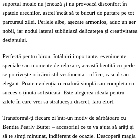
suportul moale nu jenează și nu provoacă disconfort în
spatele urechilor, astfel încât să te bucuri de purtare pe tot
parcursul zilei. Perlele albe, așezate armonios, aduc un aer
nobil, iar nodul lateral subliniază delicatețea și creativitatea
designului.
Perfectă pentru birou, întâlniri importante, evenimente
speciale sau momente de relaxare, această bentită cu perle
se potrivește oricărui stil vestimentar: office, casual sau
elegant. Poate evidenția o coafură simplă sau completa cu
succes o ținută sofisticată. Este alegerea ideală pentru
zilele în care vrei să strălucești discret, fără efort.
Transformă-ți fiecare zi într-un motiv de sărbătoare cu
Bentita Pearly Butter – accesoriul ce te va ajuta să arăți și
să te simți minunat, indiferent de ocazie. Descoperă magia